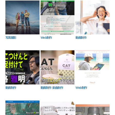
写真撮影
Web制作
動画制作
動画制作
動画制作
楽曲制作
Web制作