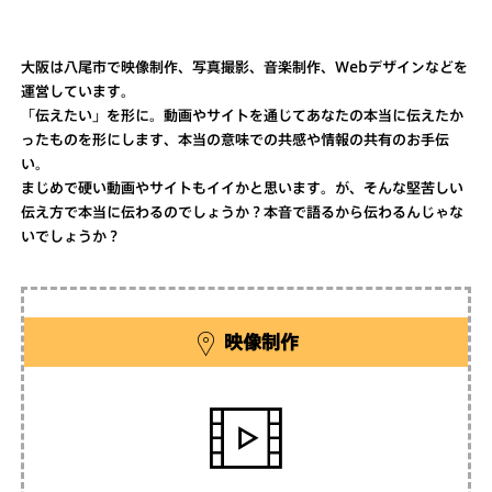
大阪は八尾市で映像制作、写真撮影、音楽制作、Webデザインなどを
運営しています。
「伝えたい」を形に。動画やサイトを通じてあなたの本当に伝えたか
ったものを形にします、本当の意味での共感や情報の共有のお手伝
い。
まじめで硬い動画やサイトもイイかと思います。が、そんな堅苦しい
伝え方で本当に伝わるのでしょうか？本音で語るから伝わるんじゃな
いでしょうか？
映像制作