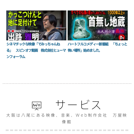
シネマチックな映像 「でみっちゃんね
ハートフルコメディー新番組 「ちょっと
る」 スピンオフ動画 株式会社ヒューマ
怖い場所」始めました。
ンフォーラム
サービス
大阪は八尾にある映像、音楽、Web制作会社 万屋映
像館