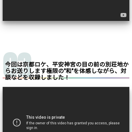
今回は京都ロケ、平安神宮の目の前の別荘地か
らお送りします極限の“和”を体感しながら、対
談などを収録しました！