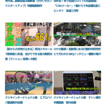
堺市第二創業促進支援事業（さかいセカン
世界初！ 秒で缶詰 小ロットの缶詰製造
ドスタートアップ）特番動画制作
「CANメーカー」 1個からで多品種生産に
ピッタリ 浪速工作所
【窓からの冷気が止まる】発泡スチロール
ロケの裏側！滋賀県にある行動科学研究所
で断熱窓に改造、自分でできる窓の断熱対
にて行われた BBQインタビュー撮影の様子
策【マンション 窓 寒い 対策】
ナツキインターナショナル様 エアロバイ
ナツキインターナショナル様 マシン操作
ク動画制作依頼
手順動画 制作依頼