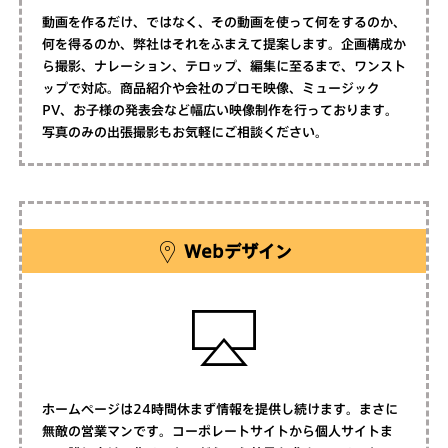
動画を作るだけ、ではなく、その動画を使って何をするのか、
何を得るのか、弊社はそれをふまえて提案します。企画構成か
ら撮影、ナレーション、テロップ、編集に至るまで、ワンスト
ップで対応。商品紹介や会社のプロモ映像、ミュージック
PV、お子様の発表会など幅広い映像制作を行っております。
写真のみの出張撮影もお気軽にご相談ください。
Webデザイン
ホームページは24時間休まず情報を提供し続けます。まさに
無敵の営業マンです。コーポレートサイトから個人サイトま