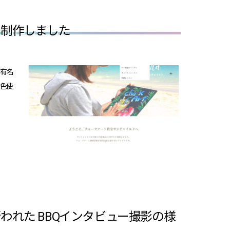
を制作しました
は有名
な色使
れた BBQインタビュー撮影の様