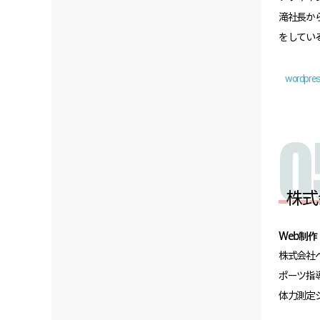
滝社長か
をしている
wordpre
株式
Web制作
株式会社
ポーツ指
体力測定