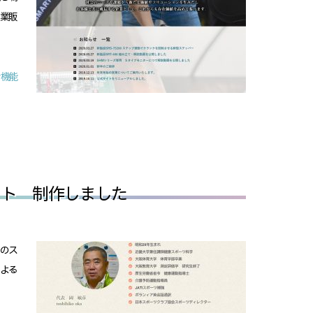
、業販
せ機能
イト 制作しました
、のス
による