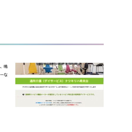
た
星、鳴
カーな